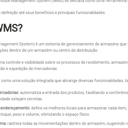
ehouse Management System (WMS) se destaca como uma ferramenta 
a definição até seus benefícios e principais funcionalidades.
 WMS?
agement System) é um sistema de gerenciamento de armazéns que 
ações dentro de um armazém ou centro de distribuição.
iona controle e visibilidade sobre os processos de recebimento, armaz
ão e expedição de mercadorias.
 como uma solução integrada que abrange diversas funcionalidades, t
rcadorias
: automatiza a entrada dos produtos, facilitando a conferênc
lidade estejam corretas.
 endereçamento
: define os melhores locais para armazenar cada item, 
toque, peso e volume, otimizando o espaço físico.
rna
: rastreia todas as movimentações dentro do armazém, sugerindo r