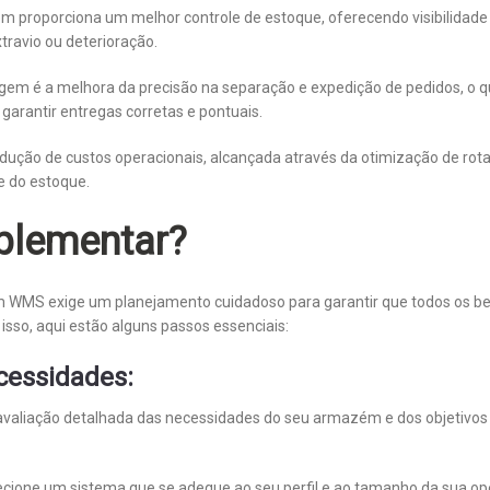
m proporciona um melhor controle de estoque, oferecendo visibilidade
travio ou deterioração.
agem é a melhora da precisão na separação e expedição de pedidos, o 
o garantir entregas corretas e pontuais.
redução de custos operacionais, alcançada através da otimização de ro
e do estoque.
plementar?
WMS exige um planejamento cuidadoso para garantir que todos os be
sso, aqui estão alguns passos essenciais:
ecessidades:
 avaliação detalhada das necessidades do seu armazém e dos objetivos
lecione um sistema que se adeque ao seu perfil e ao tamanho da sua o