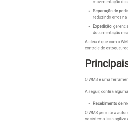
movimentação dos p
Separação de pedi
reduzindo erros na
Expedição
: gerenc
documentação neces
A ideia é que com o WM
controle de estoque, re
Principa
O WMS é uma ferramenta
A seguir, confira algum
Recebimento de me
O WMS permite a automa
no sistema. Isso agiliz