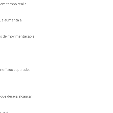
 em tempo real e
que aumenta a
tas de movimentação e
nefícios esperados
 que deseja alcançar
peração.